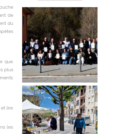
 bouche
ant de
ent du
mpêtes
er que
s plus
éments
t lire
ns les