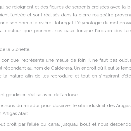
qui se rejoignent et des figures de serpents croisées avec la
ient l’entrée et sont réalisés dans la pierre rougeâtre proven
nne son nom à la rivière Llobregat. L’étymologie du mot provi
 la couleur que prennent ses eaux lorsque l’érosion des te
e la Gloriette.
e conique, représente une meule de foin. Il ne faut pas oubli
al répondant au nom de Calderera. Un endroit où il eut le temp
la nature afin de les reproduire et tout en s’inspirant d’él
nt gaudinien réalisé avec de l’ardoise.
hons du mirador pour observer le site industriel des Artigas e
 Artigas Alart.
t droit par l’allée du canal jusqu’au bout et nous descendo