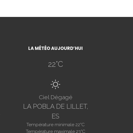
LA MÉTÉO AUJOURD’HUI
22
°C
B
Ciel Dégagé
LA POBLA DE LILLET,
ES
Température minimale
22
°C
Température maximale
23
°C