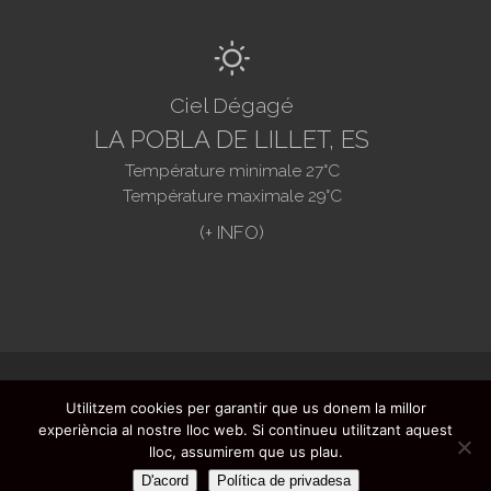
B
Ciel Dégagé
LA POBLA DE LILLET, ES
Température minimale
27
°C
Température maximale
29
°C
@2020. Ajuntament de La Pobla de Lillet -
Utilitzem cookies per garantir que us donem la millor
Questions fréquentes
-
Avertissement
experiència al nostre lloc web. Si continueu utilitzant aquest
légal
-
Protection des données
- Création
lloc, assumirem que us plau.
de sites web:
Infoactivat't
D'acord
Política de privadesa