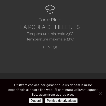
R
Forte Pluie
LA POBLA DE LILLET, ES
Température minimale
23
°C
Température maximale
23
°C
@2020. Ajuntament de La Pobla de Lillet -
Utilitzem cookies per garantir que us donem la millor
Questions fréquentes
-
Avertissement
experiència al nostre lloc web. Si continueu utilitzant aquest
légal
-
Protection des données
- Création
lloc, assumirem que us plau.
de sites web:
Infoactivat't
D'acord
Política de privadesa