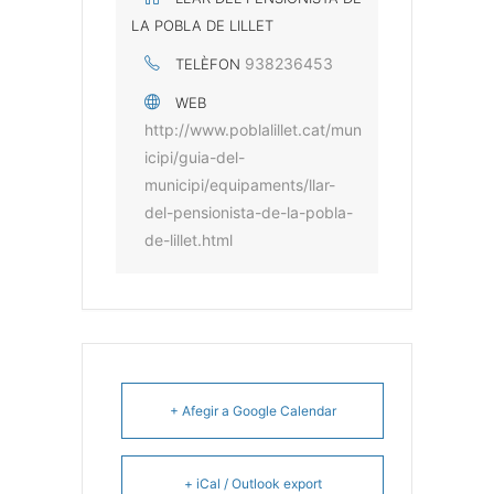
LA POBLA DE LILLET
938236453
TELÈFON
WEB
http://www.poblalillet.cat/mun
icipi/guia-del-
municipi/equipaments/llar-
del-pensionista-de-la-pobla-
de-lillet.html
+ Afegir a Google Calendar
+ iCal / Outlook export