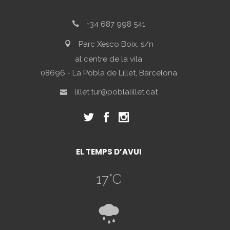
+34 687 998 541
Parc Xesco Boix, s/n
al centre de la vila
08696 - La Pobla de Lillet, Barcelona
lillet.tur@poblalillet.cat
EL TEMPS D’AVUI
17
°C
8