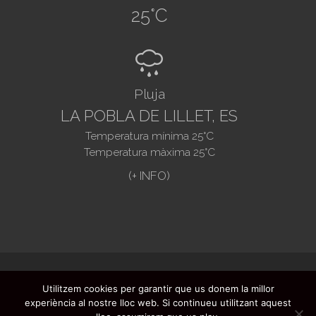
25
°C
R
Pluja
LA POBLA DE LILLET, ES
Temperatura mínima
25
°C
Temperatura màxima
25
°C
@2021. Ajuntament de La Pobla de Lillet -
Utilitzem cookies per garantir que us donem la millor
Preguntes freqüents
-
Registre butlletí
-
experiència al nostre lloc web. Si continueu utilitzant aquest
Avís legal
-
Protecció de dades
- Disseny