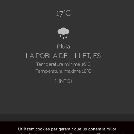
17
°C
8
Pluja
LA POBLA DE LILLET, ES
Temperatura mínima
16
°C
Temperatura màxima
18
°C
@2021. Ajuntament de La Pobla de Lillet -
Utilitzem cookies per garantir que us donem la millor
Preguntes freqüents
-
Registre butlletí
-