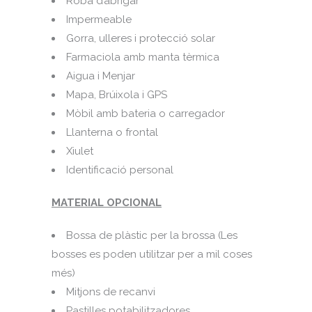
Roba d’abrigar
Impermeable
Gorra, ulleres i protecció solar
Farmaciola amb manta tèrmica
Aigua i Menjar
Mapa, Brúixola i GPS
Mòbil amb bateria o carregador
Llanterna o frontal
Xiulet
Identificació personal
MATERIAL OPCIONAL
Bossa de plàstic per la brossa (Les
bosses es poden utilitzar per a mil coses
més)
Mitjons de recanvi
Pastilles potabilitzadores