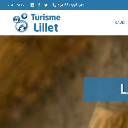
+34 687 998 541
SÍGUENOS
GAUDÍ
L