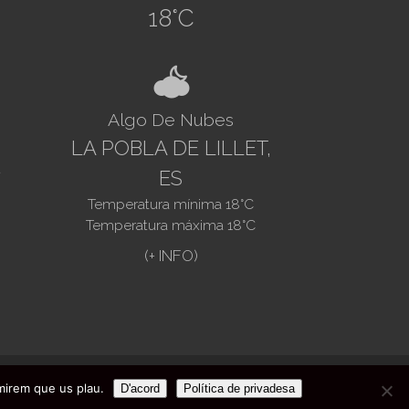
18
°C
4
Algo De Nubes
LA POBLA DE LILLET,
ES
Temperatura mínima
18
°C
Temperatura máxima
18
°C
ción de datos
- Diseño web:
Infoactivat't
umirem que us plau.
D'acord
Política de privadesa