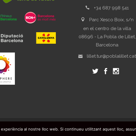
+34 687 998 541
Parc Xesco Boix, s/n
en el centro de la villa
08696 - La Pobla de Lillet,
Barcelona
lillet.tur@poblalillet.cat
 -
Preguntas frecuentes
-
Registro boletín
-
Aviso legal
-
Protec
 experiència al nostre lloc web. Si continueu utilitzant aquest lloc, ass