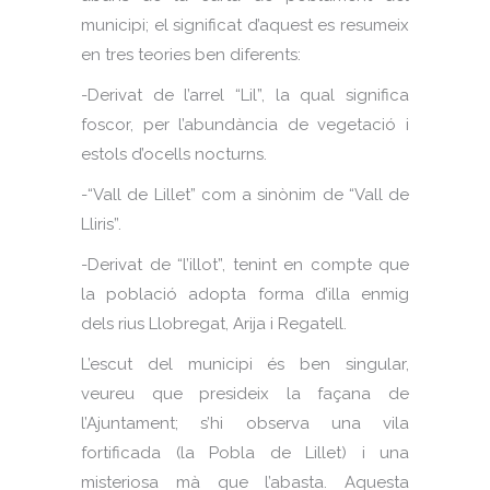
municipi; el significat d’aquest es resumeix
en tres teories ben diferents:
-Derivat de l’arrel “Lil”, la qual significa
foscor, per l’abundància de vegetació i
estols d’ocells nocturns.
-“Vall de Lillet” com a sinònim de “Vall de
Lliris”.
-Derivat de “l’illot”, tenint en compte que
la població adopta forma d’illa enmig
dels rius Llobregat, Arija i Regatell.
L’escut del municipi és ben singular,
veureu que presideix la façana de
l’Ajuntament; s’hi observa una vila
fortificada (la Pobla de Lillet) i una
misteriosa mà que l’abasta. Aquesta