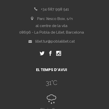
+34 687 998 541
Parc Xesco Boix, s/n
al centre de la vila
08696 - La Pobla de Lillet, Barcelona
lillet.tur@poblalillet.cat
EL TEMPS D’AVUI
31
°C
R