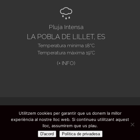
R
Pluja Intensa
LA POBLA DE LILLET, ES
Temperatura mínima
18
°C
Temperatura màxima
19
°C
@2021. Ajuntament de La Pobla de Lillet -
Utilitzem cookies per garantir que us donem la millor
Preguntes freqüents
-
Registre butlletí
-
experiència al nostre lloc web. Si continueu utilitzant aquest
Avís legal
-
Protecció de dades
- Disseny
lloc, assumirem que us plau.
web:
Infoactivat't
D'acord
Política de privadesa