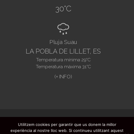
30
°C
R
Pluja Suau
LA POBLA DE LILLET, ES
Temperatura mínima
29
°C
Temperatura màxima
31
°C
@2021. Ajuntament de La Pobla de Lillet -
Utilitzem cookies per garantir que us donem la millor
Preguntes freqüents
-
Registre butlletí
-
experiència al nostre lloc web. Si continueu utilitzant aquest