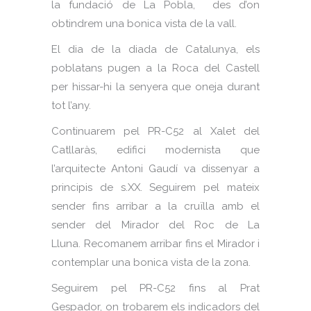
la fundació de La Pobla, des d’on
obtindrem una bonica vista de la vall.
El dia de la diada de Catalunya, els
poblatans pugen a la Roca del Castell
per hissar-hi la senyera que oneja durant
tot l’any.
Continuarem pel PR-C52 al Xalet del
Catllaràs, edifici modernista que
l’arquitecte Antoni Gaudí va dissenyar a
principis de s.XX. Seguirem pel mateix
sender fins arribar a la cruïlla amb el
sender del Mirador del Roc de La
Lluna. Recomanem arribar fins el Mirador i
contemplar una bonica vista de la zona.
Seguirem pel PR-C52 fins al Prat
Gespador, on trobarem els indicadors del