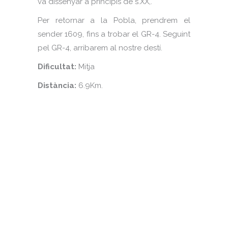
va dissenyar a principis de s.XX,.
Per retornar a la Pobla, prendrem el
sender 1609, fins a trobar el GR-4. Seguint
pel GR-4, arribarem al nostre destí.
Dificultat:
Mitja
Distància:
6.9Km.