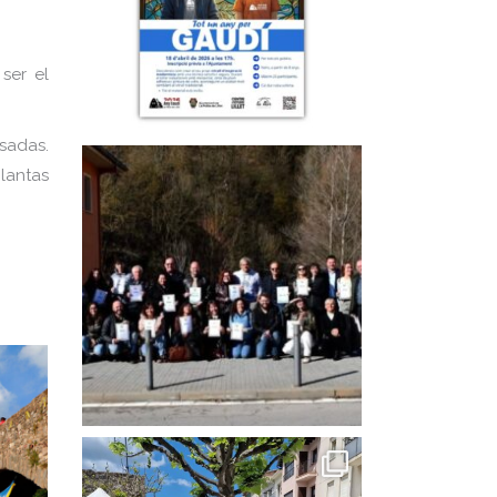
ser el
sadas.
lantas