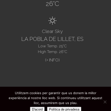
26
°C
B
Clear Sky
LA POBLA DE LILLET, ES
Low Temp.
25
°C
High Temp.
26
°C
Utilitzem cookies per garantir que us donem la millor
@2021. Ajuntament de La Pobla de Lillet -
experiència al nostre lloc web. Si continueu utilitzant aquest
FAQ's
-
Legal advice
-
Data protection
-
lloc, assumirem que us plau.
Web design:
Infoactivat't
D'acord
Política de privadesa