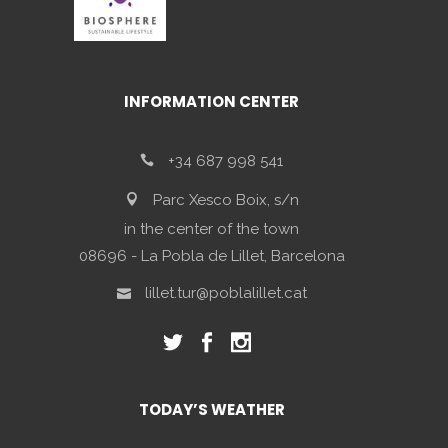
INFORMATION CENTER
+34 687 998 541
Parc Xesco Boix, s/n
in the center of the town
08696 - La Pobla de Lillet, Barcelona
lillet.tur@poblalillet.cat
TODAY’S WEATHER