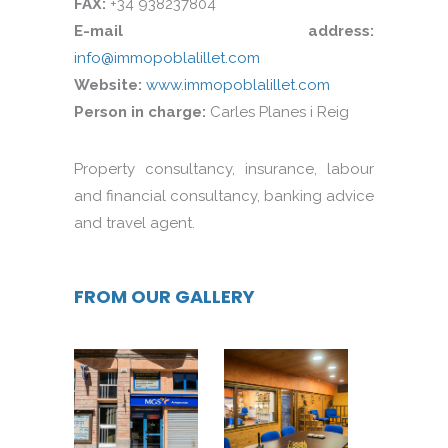
FAX:
+34 938237804
E-mail address:
info@immopoblalillet.com
Website:
www.immopoblalillet.com
Person in charge:
Carles Planes i Reig
Property consultancy, insurance, labour
and financial consultancy, banking advice
and travel agent.
FROM OUR GALLERY