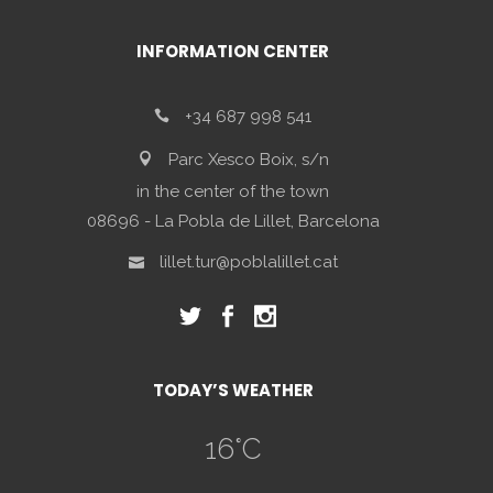
INFORMATION CENTER
+34 687 998 541
Parc Xesco Boix, s/n
in the center of the town
08696 - La Pobla de Lillet, Barcelona
lillet.tur@poblalillet.cat
TODAY’S WEATHER
16
°C